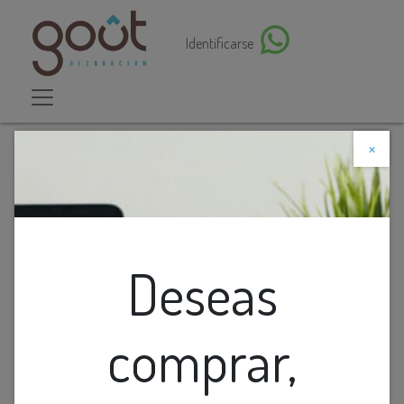
Identificarse
×
Descuento web
Todos los productos
CENTRO DE MESA DE CERAMICA AQUA GRANDE
Deseas
comprar,