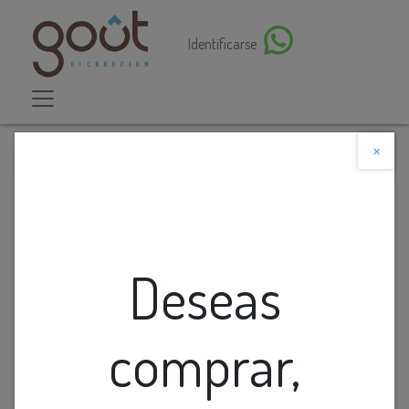
Identificarse
×
Descuento web
Todos los productos
CANDELABRO DE VIDRIO CON TEXTURA
Deseas
comprar,