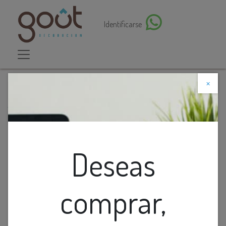
Identificarse
×
Descuento web
Todos los productos
Lamp. Mesa De Madera Con Detalles Dorados
Deseas
comprar,