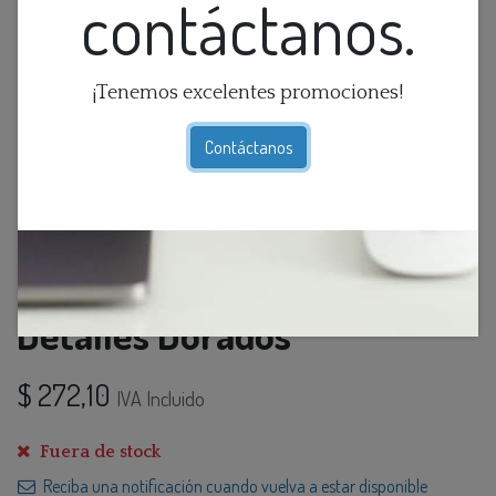
contáctanos.
¡Tenemos excelentes promociones!
Contáctanos
Lamp. Mesa De Madera Con
Detalles Dorados
$
272,10
IVA Incluido
Fuera de stock
Reciba una notificación cuando vuelva a estar disponible