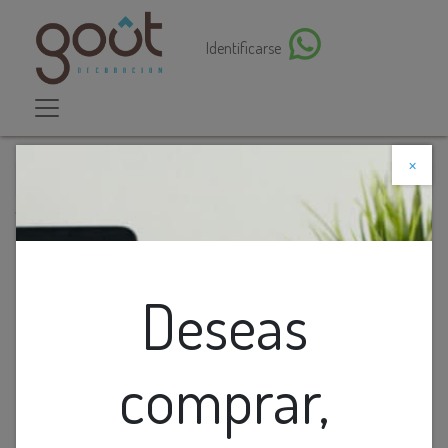
Identificarse
×
Descuento web
Todos los productos
Aplique De Pared Solar System
Deseas
comprar,