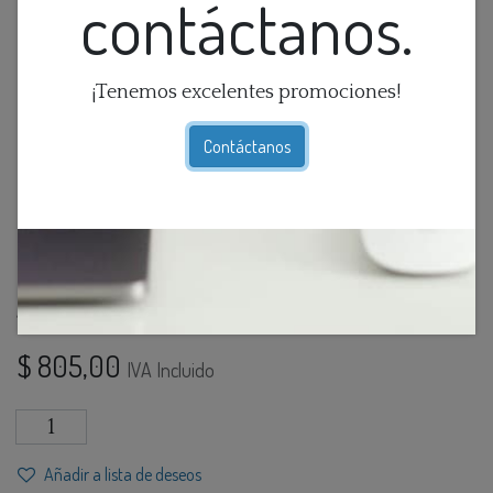
contáctanos.
¡Tenemos excelentes promociones!
Contáctanos
Aplique De Pared Solar
System
$
805,00
IVA Incluido
Añadir a lista de deseos