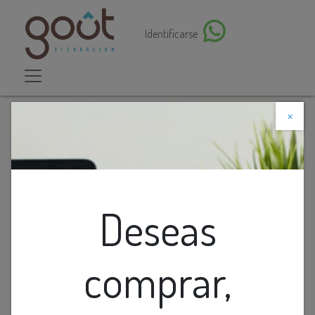
Identificarse
×
Descuento web
Todos los productos
Macetero De Cemento Con Diseno De Flechas
Verde/Amarillo
Deseas
comprar,