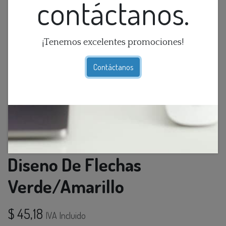
contáctanos.
¡Tenemos excelentes promociones!
Contáctanos
Macetero De Cemento Con
Diseno De Flechas
Verde/Amarillo
$
45,18
IVA Incluido