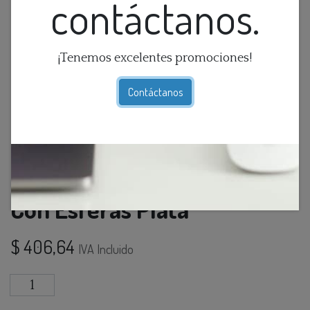
contáctanos.
¡Tenemos excelentes promociones!
Contáctanos
Aplique Moderno De Metal
Con Esferas Plata
$
406,64
IVA Incluido