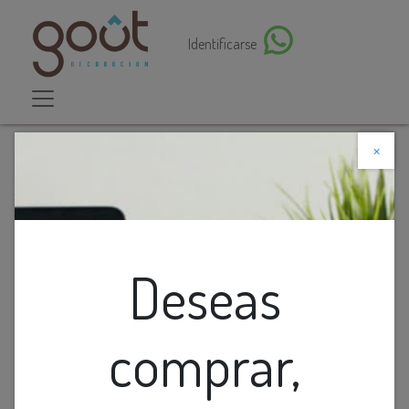
Identificarse
×
Descuento web
Todos los productos
Aplique Moderno De Metal Con Esferas Plata
Deseas
comprar,