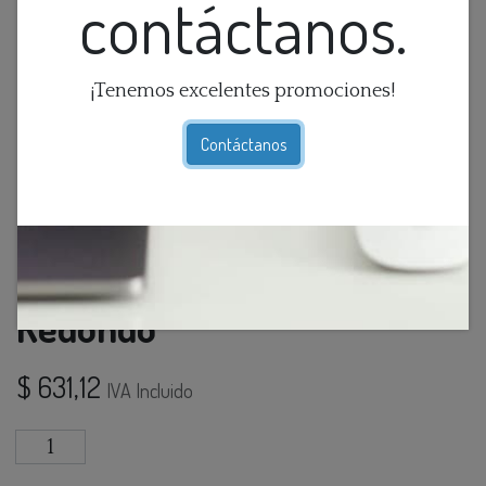
contáctanos.
¡Tenemos excelentes promociones!
Contáctanos
Espejo Tipo Negro De Metal
Redondo
$
631,12
IVA Incluido