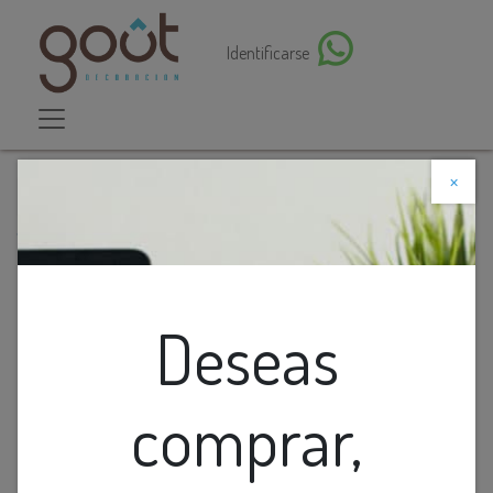
Identificarse
×
Descuento web
Todos los productos
Espejo Tipo Negro De Metal Redondo
Deseas
comprar,