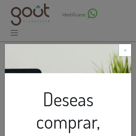
Identificarse
×
Descuento web
Todos los productos
Figura De Cadenas Doradas
Deseas
comprar,