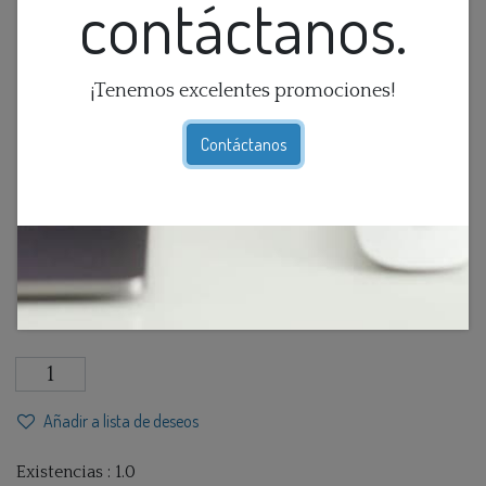
contáctanos.
¡Tenemos excelentes promociones!
Contáctanos
Figura De Cadenas Doradas
$
86,25
IVA Incluido
Añadir a lista de deseos
Existencias : 1.0