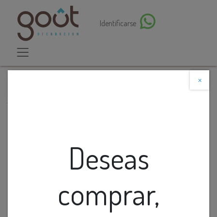
Identificarse
×
Descuento web
Todos los productos
Aplique Tejido Blanco Tribal
Deseas
comprar,