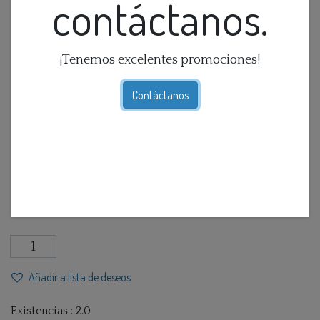
contáctanos.
¡Tenemos excelentes promociones!
Contáctanos
Aplique Tejido Blanco Tribal
$
173,52
IVA Incluido
Añadir a lista de deseos
Existencias : 2.0