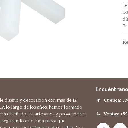
Té
Ga
dí
En
Re
Encuéntrano
e diseño y decoración con más de 12
Cuenca:
Av.
. A lo largo de los años, hemos formado
 con diseñadores, artesanos y proveedores
Ventas: +5
 asegurando que cada pieza que
on nuestros estándares de calidad. Nos