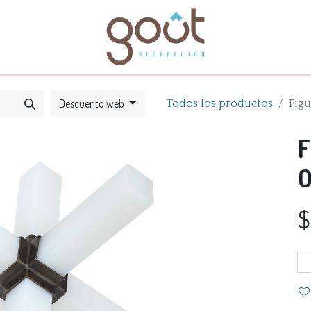
bles
Catálogos
Descuento web
Todos los productos
Figu
F
O