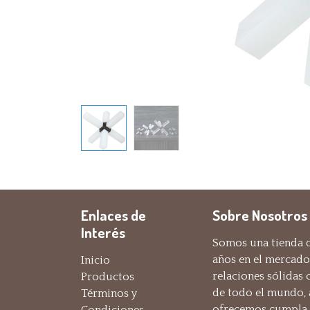
Enlaces de
Sobre Nosotros
Interés
Somos una tienda d
años en el mercado
Inicio
relaciones sólidas
Productos
de todo el mundo,
Términos y
ofrecemos cumpla c