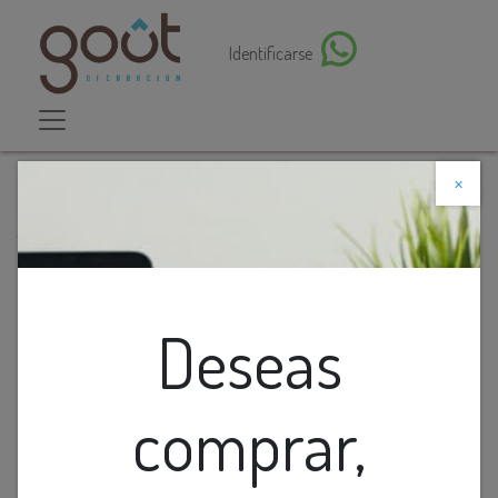
Identificarse
×
Descuento web
Todos los productos
Lamp. Mesa Con Base De Metal Martilla Gris
Deseas
comprar,