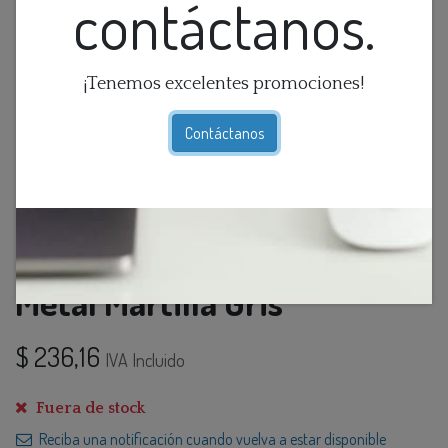
contáctanos.
¡Tenemos excelentes promociones!
Contáctanos
Lamp. Mesa Con Base De
Metal Martilla Gris
$
236,16
IVA Incluido
Fuera de stock
Reciba una notificación cuando vuelva a estar disponible