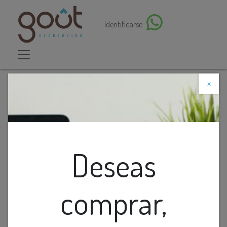
Identificarse
×
Descuento web
Todos los productos
Lamp. Mesa Con Marmol Blanco Y Pantalla Cilindrica
Deseas
comprar,