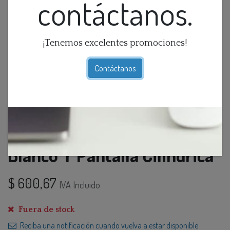
contáctanos.
¡Tenemos excelentes promociones!
Contáctanos
Lamp. Mesa Con Marmol
Blanco Y Pantalla Cilindrica
$
600,67
IVA Incluido
Fuera de stock
Reciba una notificación cuando vuelva a estar disponible