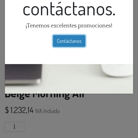
contáctanos.
¡Tenemos excelentes promociones!
Contáctanos
Cuadro Abstraco Azul Rey Y
Beige Morning Air
$
1.232,14
IVA Incluido