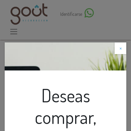
Identificarse
×
Descuento web
Todos los productos
Cuadro Abstraco Azul Rey Y Beige Morning Air
Deseas
comprar,