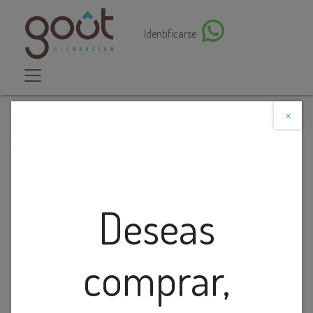
Identificarse
×
Descuento web
Todos los productos
Charol Cuadrado Tono Negro Y Cafe Tipo Nacar
Deseas
comprar,