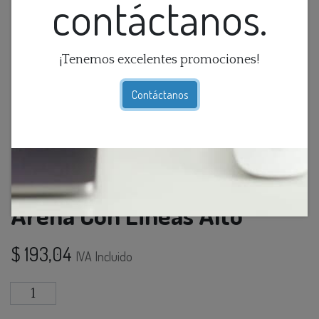
contáctanos.
¡Tenemos excelentes promociones!
Contáctanos
Florero De Ceramica Tonos
Arena Con Lineas Alto
$
193,04
IVA Incluido