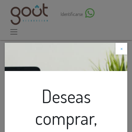
Identificarse
×
Descuento web
Todos los productos
Florero De Ceramica Tonos Arena Con Lineas Alto
Deseas
comprar,