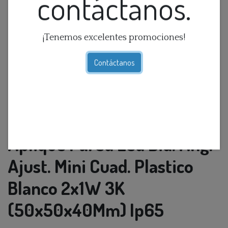
contáctanos.
¡Tenemos excelentes promociones!
Contáctanos
Aplique Pared Led Bid. Ang.
Ajust. Mini Cuad. Plastico
Blanco 2x1W 3K
(50x50x40Mm) Ip65