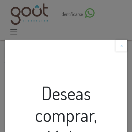
Identificarse
×
Descuento web
Todos los productos
Aplique Pared Led Bid. Ang. Ajust. Mini Cuad. Plastico
Blanco 2x1W 3K (50x50x40Mm) Ip65
Deseas
comprar,