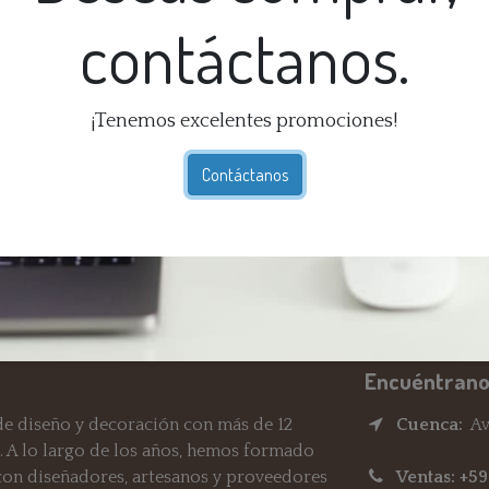
contáctanos.
¡Tenemos excelentes promociones!
Té
Ga
Contáctanos
dí
En
Re
Encuéntrano
e diseño y decoración con más de 12
Cuenca:
Av.
. A lo largo de los años, hemos formado
 con diseñadores, artesanos y proveedores
Ventas: +5