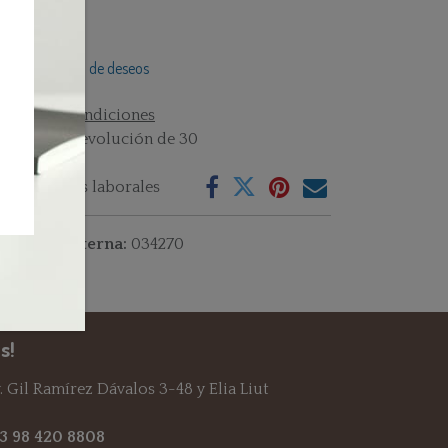
Añadir a lista de deseos
rminos y condiciones
rantía de devolución de 30
as
vío: 2-3 días laborales
ferencia interna:
034270
s!
 Gil Ramírez Dávalos 3-48 y Elia Liut
93 98 420 8808