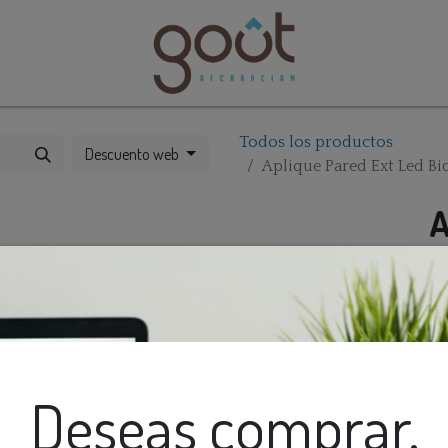
bles
Catálogos
Todos los productos
Descuento web
Aplique Pared Ext Led B
A
B
N
I
Deseas comprar,