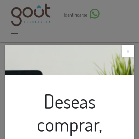
Identificarse
×
Descuento web
Todos los productos
Aplique Pared Led. Bid. Ext. Negro+Blanco 10W 3K
(160X100Mm) Ip65
Deseas
comprar,