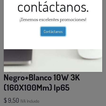
contáctanos.
¡Tenemos excelentes promociones!
Contáctanos
Aplique Pared Led. Bid. Ext.
Negro+Blanco 10W 3K
(160X100Mm) Ip65
$
9,50
IVA Incluido