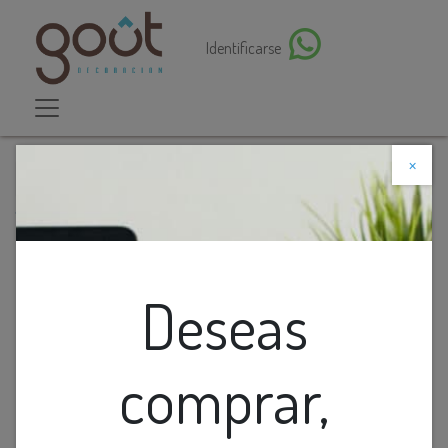
Identificarse
×
Descuento web
Todos los productos
Aplique Pared Led Ext. Bid. Alum. Negro 3W 3K
(120X100Mm) Ip65
Deseas
comprar,