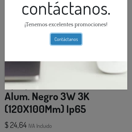
contáctanos.
¡Tenemos excelentes promociones!
Contáctanos
Aplique Pared Led Ext. Bid.
Alum. Negro 3W 3K
(120X100Mm) Ip65
$
24,64
IVA Incluido