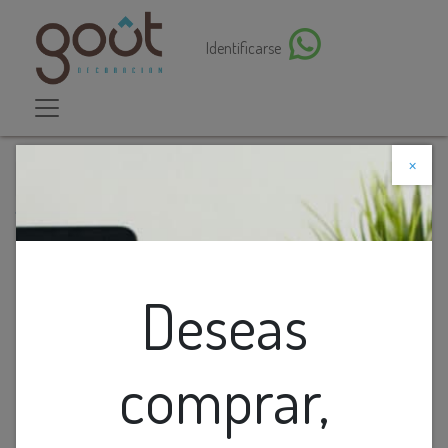
Identificarse
×
Descuento web
Todos los productos
Aplique Pared 2L Gu10 Bid. Ext. Cil. Negro
(80X80X150Mm) Ip54
Deseas
comprar,