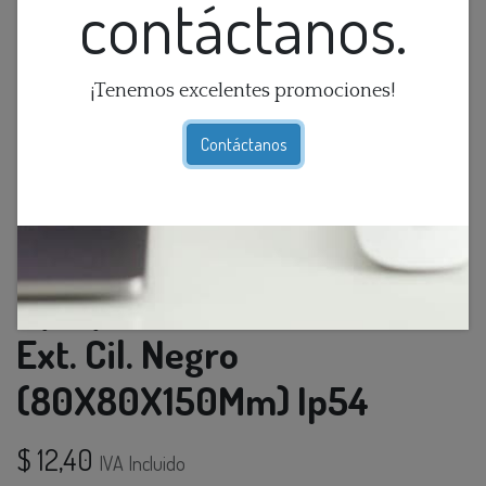
contáctanos.
¡Tenemos excelentes promociones!
Contáctanos
Aplique Pared 2L Gu10 Bid.
Ext. Cil. Negro
(80X80X150Mm) Ip54
$
12,40
IVA Incluido