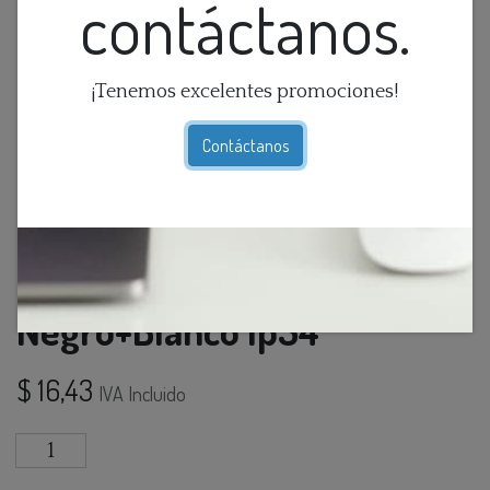
contáctanos.
¡Tenemos excelentes promociones!
Contáctanos
Aplique Pared Ext. 1L E27
Negro+Blanco Ip54
$
16,43
IVA Incluido