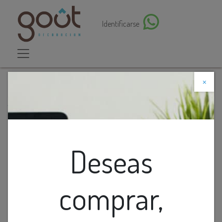
Identificarse
×
Descuento web
Todos los productos
Aplique Pared Ext. 1L E27 Negro+Blanco Ip54
Deseas
comprar,