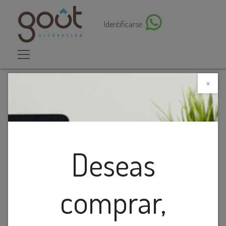
Identificarse
×
Descuento web
Todos los productos
Lamp. Mesa De Marmol Con Detalles Oro
Deseas
comprar,