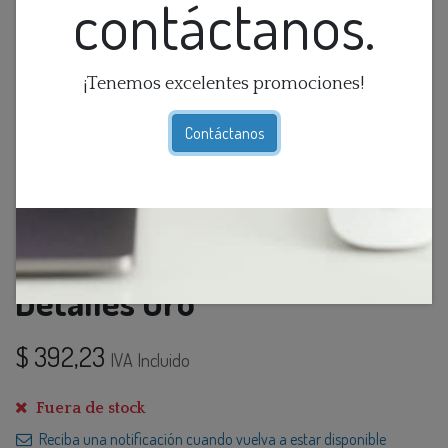
contáctanos.
¡Tenemos excelentes promociones!
Contáctanos
Lamp. Mesa De Marmol Con
Detalles Oro
$
392,23
IVA Incluido
Fuera de stock
Reciba una notificación cuando vuelva a estar disponible