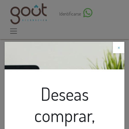
Identificarse
×
Descuento web
Todos los productos
Lamp. Colg. 8L.Redonda Celeste
Deseas
comprar,