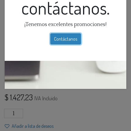
contáctanos.
¡Tenemos excelentes promociones!
Contáctanos
Lamp. Colg. 8L.Redonda
Celeste
$
1.427,23
IVA Incluido
Añadir a lista de deseos