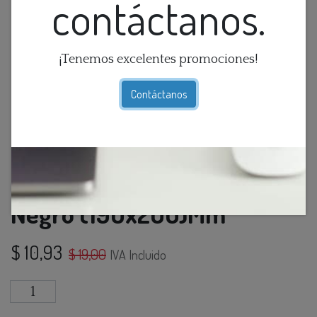
contáctanos.
¡Tenemos excelentes promociones!
Contáctanos
Farol Pared 1L E27 Hex.
Negro (190x200)Mm
$
10,93
$
19,00
IVA Incluido