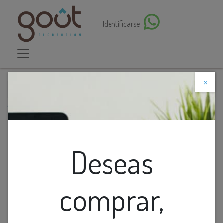
Identificarse
×
Descuento web
Todos los productos
Farol Pared 1L E27 Hex. Negro (190x200)Mm
Deseas
comprar,