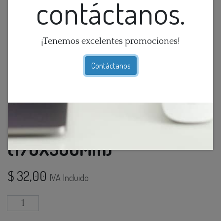
contáctanos.
¡Tenemos excelentes promociones!
Contáctanos
Farol Colg. 1L E27 Tripoli
(170X300Mm)
$
32,00
IVA Incluido