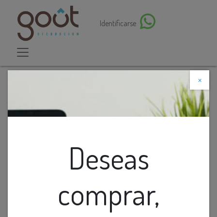
Identificarse
×
Descuento web
Todos los productos
Farol Colg. 1L E27 Tripoli (170X300Mm)
Deseas
comprar,