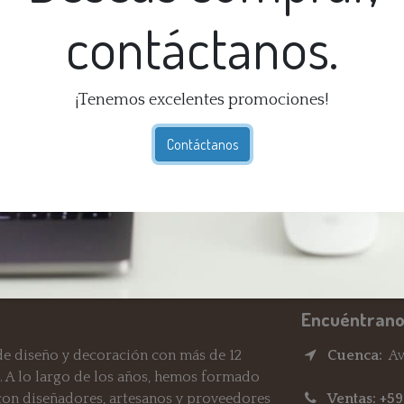
contáctanos.
So
Ex
¡Tenemos excelentes promociones!
Té
Ga
Contáctanos
dí
En
Re
Encuéntrano
e diseño y decoración con más de 12
Cuenca:
Av.
. A lo largo de los años, hemos formado
 con diseñadores, artesanos y proveedores
Ventas: +5