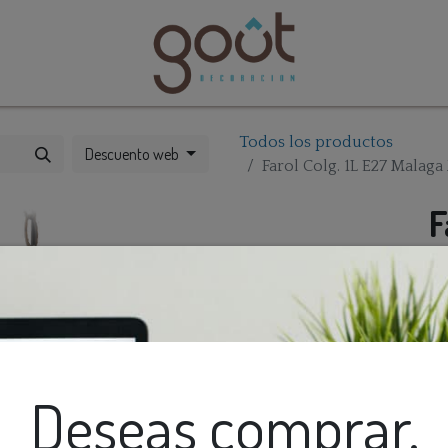
bles
Catálogos
Todos los productos
Descuento web
Farol Colg. 1L E27 Malag
F
M
(
Deseas comprar,