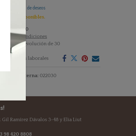
Añadir a lista de deseos
lo 5 Uni disponibles.
istencias : 5.0
rminos y condiciones
rantía de devolución de 30
as
vío: 2-3 días laborales
ferencia interna:
022030
s!
 Gil Ramírez Dávalos 3-48 y Elia Liut
93 98 420 8808