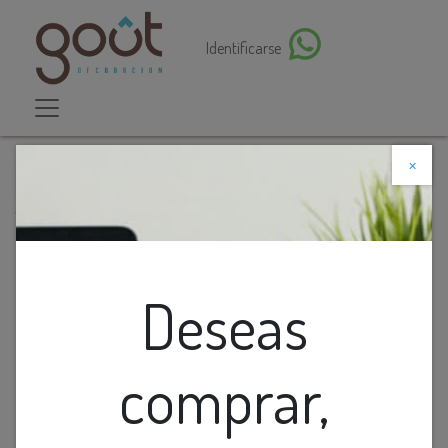
Identificarse
×
Descuento web
Todos los productos
Farol Pared 1L E27 Beirut (205X275X483Mm)
Deseas
comprar,