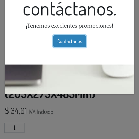
contáctanos.
¡Tenemos excelentes promociones!
Contáctanos
Farol Pared 1L E27 Beirut
(205X275X483Mm)
$
34,01
IVA Incluido