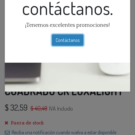
contáctanos.
¡Tenemos excelentes promociones!
Contáctanos
LAMP. TECHO 3L G9
CUADRADO CR LOXALIGHT
$
32,59
$
40,48
IVA Incluido
Fuera de stock
Reciba una notificación cuando vuelva a estar disponible