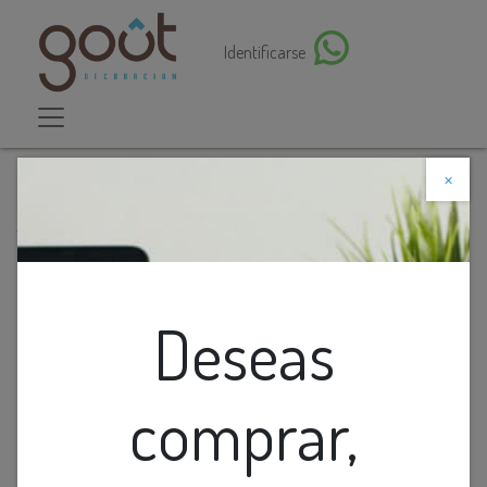
Identificarse
×
Descuento web
Todos los productos
LAMP. TECHO 3L G9 CUADRADO CR LOXALIGHT
Deseas
comprar,