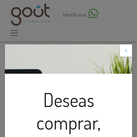
Identificarse
×
Descuento web
Todos los productos
LAMP. TECHO 3L E27 DEGRADE HOMS LOXALIGHT
Deseas
comprar,