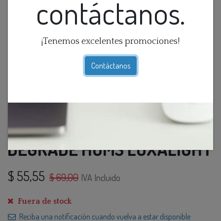
contáctanos.
¡Tenemos excelentes promociones!
Contáctanos
LAMP. TECHO 3L E27
DEGRADE HOMS LOXALIGHT
$
55,55
$
69,00
IVA Incluido
Fuera de stock
Reciba una notificación cuando vuelva a estar disponible