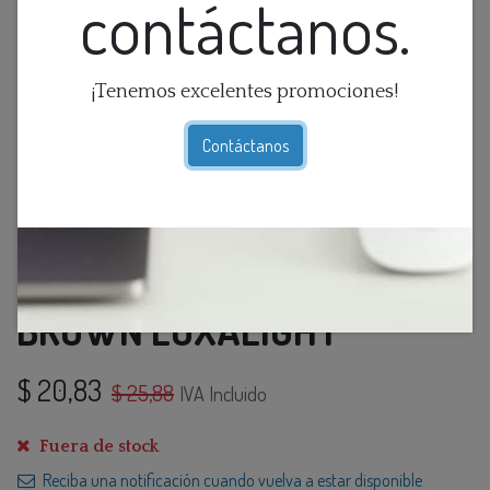
contáctanos.
¡Tenemos excelentes promociones!
Contáctanos
APLIQUE 1L E27 SQUARE
BROWN LOXALIGHT
$
20,83
$
25,88
IVA Incluido
Fuera de stock
Reciba una notificación cuando vuelva a estar disponible