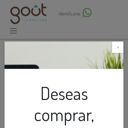
Identificarse
×
Descuento web
Todos los productos
APLIQUE 1L E27 SQUARE BROWN LOXALIGHT
Deseas
comprar,