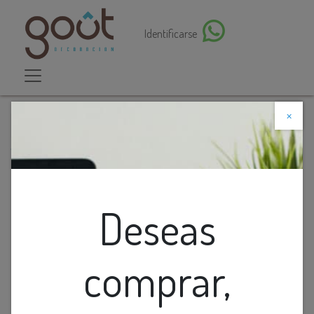
Identificarse
×
Descuento web
Todos los productos
Lamp. Techo 3L E14 Satin+Vidrios Cuad. Blancos
(500X250X160Mm)
Deseas
comprar,