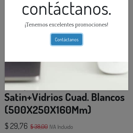
contáctanos.
¡Tenemos excelentes promociones!
Contáctanos
Lamp. Techo 3L E14
Satin+Vidrios Cuad. Blancos
(500X250X160Mm)
$
29,76
$
38,00
IVA Incluido