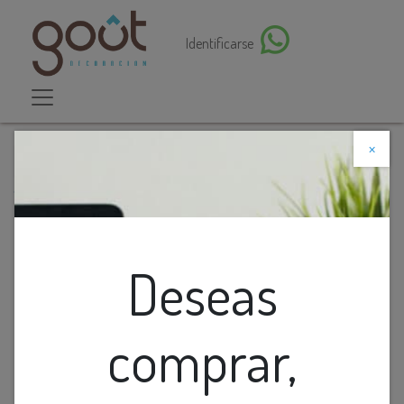
Identificarse
×
Descuento web
Todos los productos
Lamp. Colg. 3L E27 Esfera Plata B/Red. (350Mm)
Deseas
comprar,