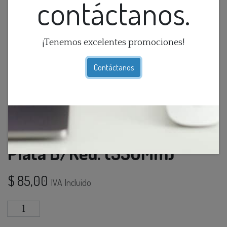
contáctanos.
¡Tenemos excelentes promociones!
Contáctanos
Lamp. Colg. 3L E27 Esfera
Plata B/Red. (350Mm)
$
85,00
IVA Incluido