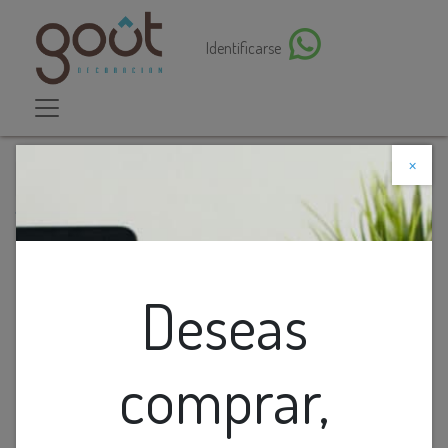
Identificarse
×
Descuento web
Todos los productos
Lamp. Colg. 1L E27 Esfera Plata (180Mm)
Deseas
comprar,