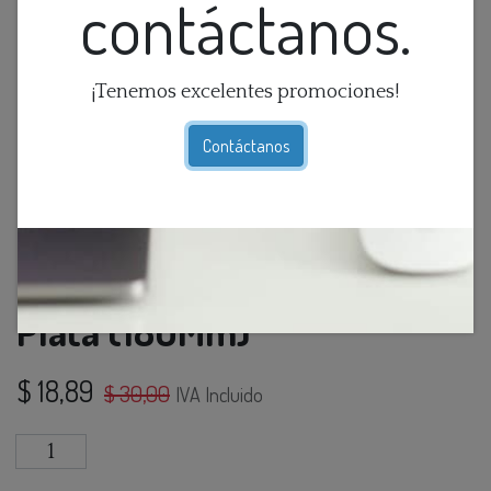
contáctanos.
¡Tenemos excelentes promociones!
Contáctanos
Lamp. Colg. 1L E27 Esfera
Plata (180Mm)
$
18,89
$
30,00
IVA Incluido