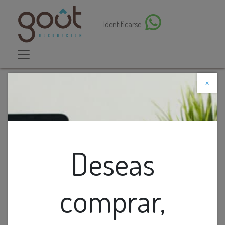
Identificarse
×
Descuento web
Todos los productos
O.B. Fijo Gu10 Produndo Redondo D94Mm Plastico
Blanco
Deseas
comprar,