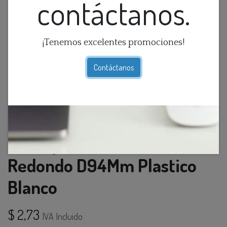
contáctanos.
¡Tenemos excelentes promociones!
Contáctanos
O.B. Fijo Gu10 Produndo
Redondo D94Mm Plastico
Blanco
$
2,73
IVA Incluido