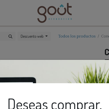
bles
Catálogos
Descuento web
Todos los productos
Cone
C
E
Deseas comprar,