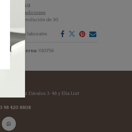
istencias : 55.0
rminos y condiciones
rantía de devolución de 30
as
vío: 2-3 días laborales
ferencia interna:
010756
s!
 Gil Ramírez Dávalos 3-48 y Elia Liut
93 98 420 8808