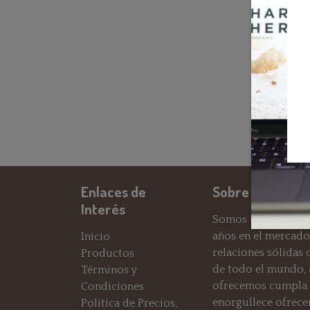
Enlaces de
Sobre Nosotros
Interés
Somos una tienda d
años en el mercado
Inicio
relaciones sólidas
Productos
de todo el mundo,
Términos y
ofrecemos cumpla c
Condiciones
enorgullece ofrece
Política de Precios,