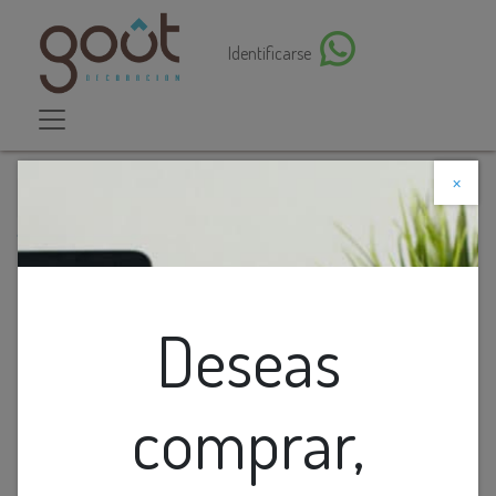
Identificarse
×
Descuento web
Todos los productos
Conector L P/Riel Emp.Rado 9.5Cmx9.5Cm Blanco
Deseas
comprar,