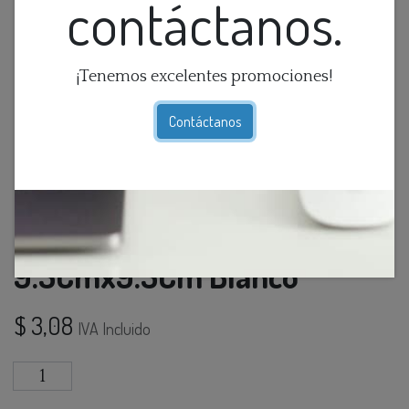
contáctanos.
¡Tenemos excelentes promociones!
Contáctanos
Conector L P/Riel Emp.Rado
9.5Cmx9.5Cm Blanco
$
3,08
IVA Incluido