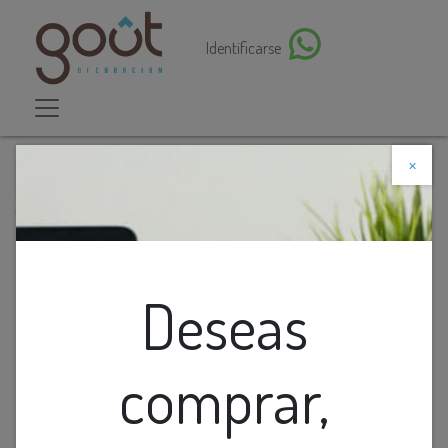
Identificarse
×
Descuento web
Todos los productos
Conector T P/Riel Led Blanca
Deseas
comprar,