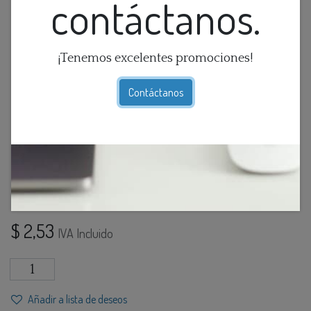
contáctanos.
¡Tenemos excelentes promociones!
Contáctanos
Conector T P/Riel Led
Blanca
$
2,53
IVA Incluido
Añadir a lista de deseos