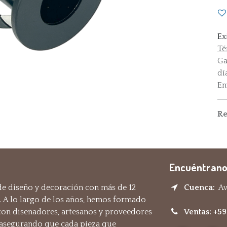
Ex
Té
Ga
dí
En
Re
Encuéntrano
e diseño y decoración con más de 12
Cuenca:
Av.
. A lo largo de los años, hemos formado
 con diseñadores, artesanos y proveedores
Ventas: +5
 asegurando que cada pieza que