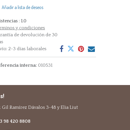
Añadir a lista de deseos
istencias : 1.0
rminos y condiciones
rantía de devolución de 30
as
vío: 2-3 días laborales
ferencia interna:
010531
s!
 Gil Ramírez Dávalos 3-48 y Elia Liut
93 98 420 8808