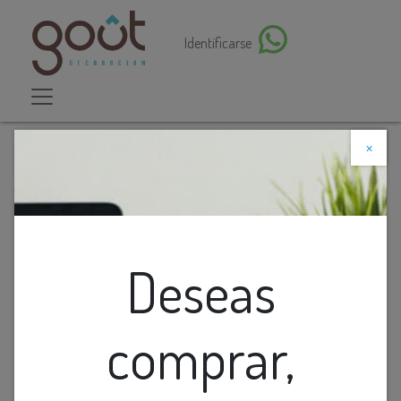
Identificarse
×
Descuento web
Todos los productos
O.B GU10 Emp. Movil Red. Profundo P/Proyectos
Aluminio Blanco+Fondo Negro (D88xH50)mm
Deseas
comprar,