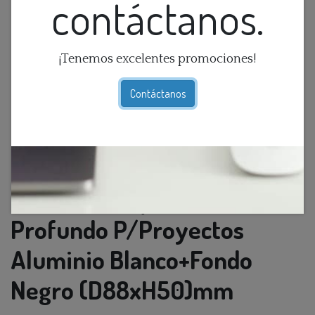
contáctanos.
¡Tenemos excelentes promociones!
Contáctanos
O.B GU10 Emp. Movil Red.
Profundo P/Proyectos
Aluminio Blanco+Fondo
Negro (D88xH50)mm