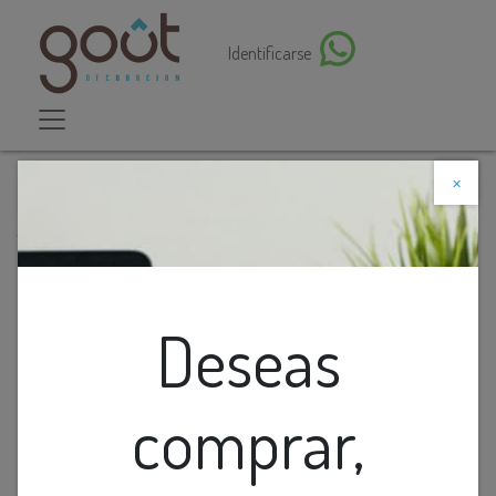
Identificarse
×
Descuento web
Todos los productos
O.B. GU10 Movil Red. Plastico Blanco D102mm
Deseas
comprar,