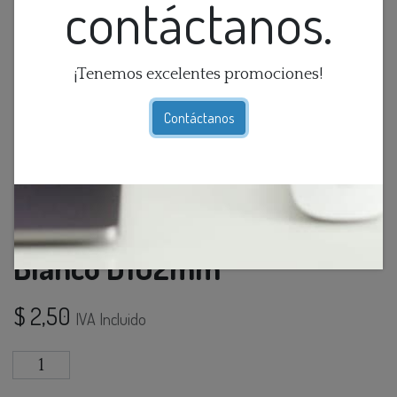
contáctanos.
¡Tenemos excelentes promociones!
Contáctanos
O.B. GU10 Movil Red. Plastico
Blanco D102mm
$
2,50
IVA Incluido