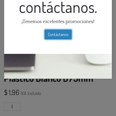
contáctanos.
¡Tenemos excelentes promociones!
Contáctanos
O.B. GU10 Mini Movil Red.
Plastico Blanco D75mm
$
1,96
IVA Incluido