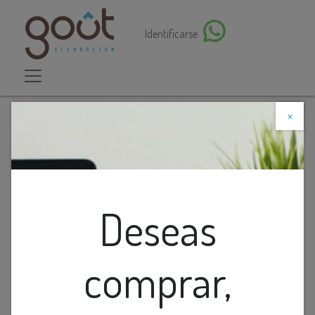
Identificarse
×
Descuento web
Todos los productos
O.B. GU10 Mini Movil Red. Plastico Blanco D75mm
Deseas
comprar,