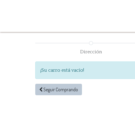
Tienda
Inicio
Iluminación
Decoración
Mue
Dirección
¡Su carro está vacío!
Seguir
Comprando