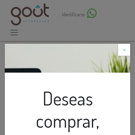
Identificarse
×
Descuento web
Todos los productos
Cinta Led Smd 4K 24v 240led/m 20w/m 2000lm Ip20
10mm Interior Rollo 2x5m
Deseas
comprar,