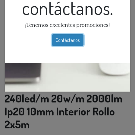
contáctanos.
¡Tenemos excelentes promociones!
Contáctanos
Cinta Led Smd 4K 24v
240led/m 20w/m 2000lm
Ip20 10mm Interior Rollo
2x5m