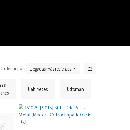
Llegadas más recientes
Ordenar por:
sas
Gabinetes
Ottoman
Sofás
iares