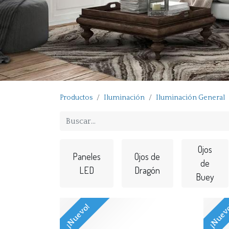
Productos
Iluminación
Iluminación General
Ojos
Paneles
Ojos de
de
LED
Dragón
Buey
¡Nuevo!
¡Nuev