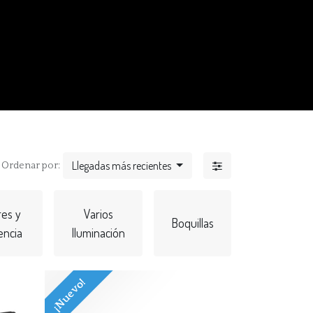
Llegadas más recientes
Ordenar por:
es y
Varios
Boquillas
ncia
Iluminación
¡Nuevo!