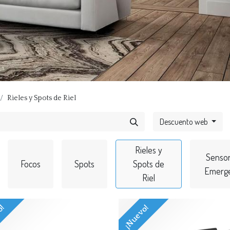
Rieles y Spots de Riel
Descuento web
Rieles y
Sensor
Focos
Spots
Spots de
Emerge
Riel
o!
¡Nuevo!