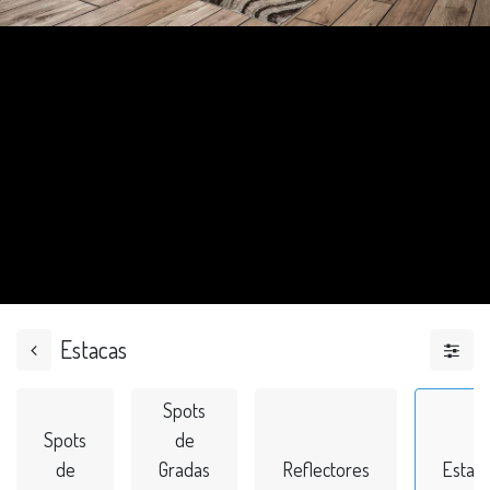
Estacas
Spots
Spots
de
de
Gradas
Reflectores
Estac