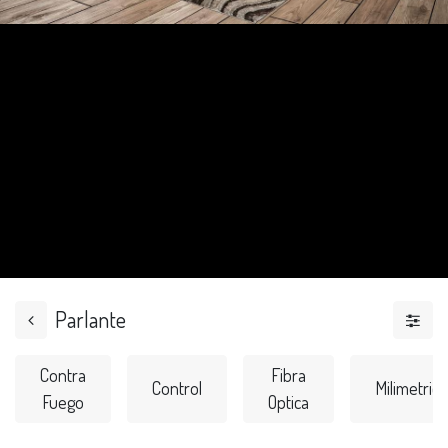
Parlante
Contra
Fibra
Control
Milimetrico
Fuego
Optica