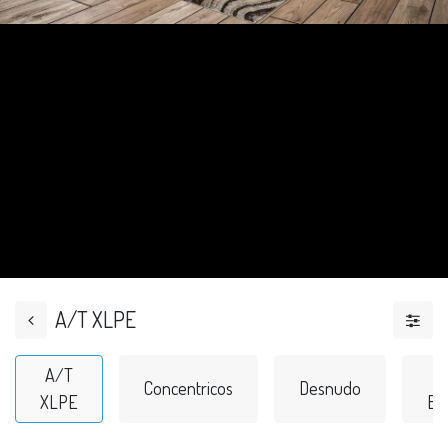
A/T XLPE
A/T
F
Concentricos
Desnudo
XLPE
Bat