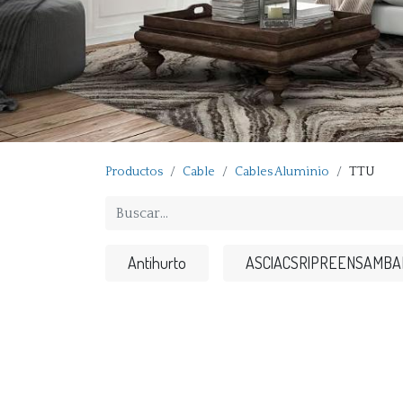
Productos
Cable
Cables Aluminio
TTU
Antihurto
ASC|ACSR|PREENSAMBA