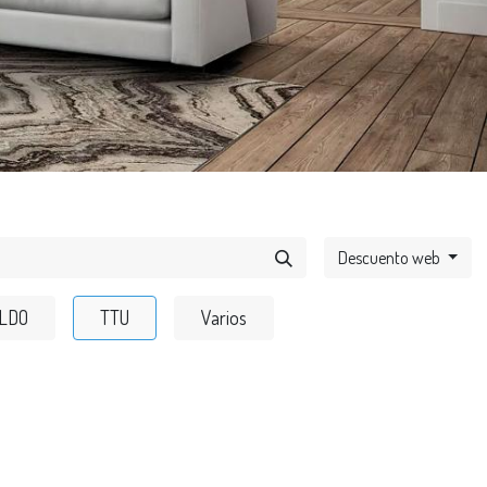
Descuento web
LDO
TTU
Varios