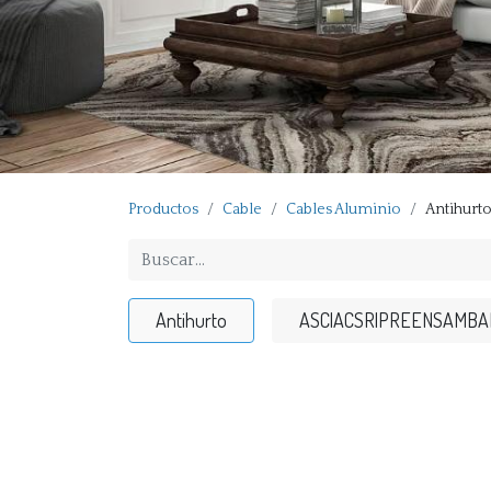
Productos
Cable
Cables Aluminio
Antihurt
Antihurto
ASC|ACSR|PREENSAMBA